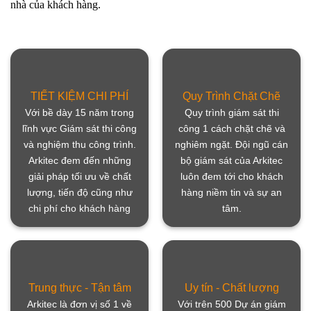
nhà của khách hàng.
TIẾT KIỆM CHI PHÍ
Quy Trình Chặt Chẽ
Với bề dày 15 năm trong
Quy trình giám sát thi
lĩnh vực Giám sát thi công
công 1 cách chặt chẽ và
và nghiệm thu công trình.
nghiêm ngặt. Đội ngũ cán
Arkitec đem đến những
bộ giám sát của Arkitec
giải pháp tối ưu về chất
luôn đem tới cho khách
lượng, tiến độ cũng như
hàng niềm tin và sự an
chi phí cho khách hàng
tâm.
Trung thực - Tận tâm
Uy tín - Chất lượng
Arkitec là đơn vị số 1 về
Với trên 500 Dự án giám