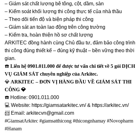
– Giám sát chất lượng bê tông, cột, dầm, sàn
– Kiểm soát khối lượng thi công thực tế của nhà thầu
– Theo dõi tiến độ và biện pháp thi công
– Giám sát an toàn lao động trên công trường
– Kiểm tra, hoàn thiện hồ sơ chất lượng
ARKITEC đồng hành cùng Chủ đầu tư, đảm bảo công trình
thi công đúng thiết kế – đúng kỹ thuật – bền vững theo thời
gian.
☎️
Liên hệ 0901.011.000 để được tư vấn chi tiết về 5 gói DỊCH
VỤ GIÁM SÁT chuyên nghiệp của Arkitec.
💎
ARKITEC – ĐƠN VỊ HÀNG ĐẦU VỀ GIÁM SÁT THI
CÔNG 💎
☎️ Hotline: 0901.011.000
💻 Website: https://giamsatarkitec.vn/ & https://arkitec.vn/
📨 Email: arkitecvn@gmail.com
#GiamsatArkitec #giamsatthicong #thicongnhamay #Novopharm
#Hanam