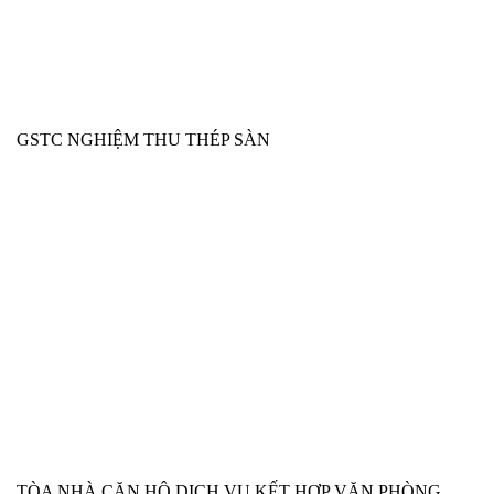
GSTC NGHIỆM THU THÉP SÀN
TÒA NHÀ CĂN HỘ DỊCH VỤ KẾT HỢP VĂN PHÒNG