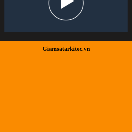
Giamsatarkitec.vn