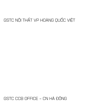
GSTC NỘI THẤT VP HOÀNG QUỐC VIỆT
GSTC CCB OFFICE – CN HÀ ĐÔNG