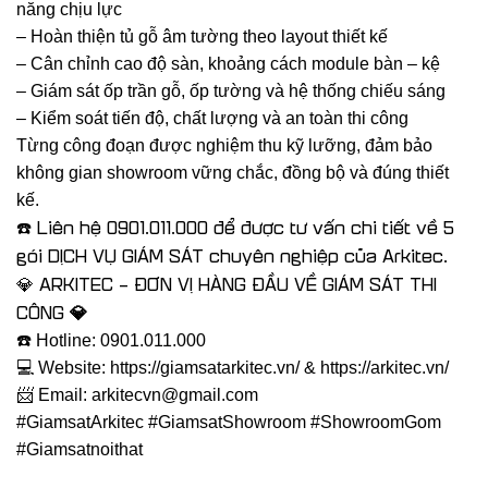
năng chịu lực
– Hoàn thiện tủ gỗ âm tường theo layout thiết kế
– Cân chỉnh cao độ sàn, khoảng cách module bàn – kệ
– Giám sát ốp trần gỗ, ốp tường và hệ thống chiếu sáng
– Kiểm soát tiến độ, chất lượng và an toàn thi công
Từng công đoạn được nghiệm thu kỹ lưỡng, đảm bảo
không gian showroom vững chắc, đồng bộ và đúng thiết
kế.
Liên hệ 0901.011.000 để được tư vấn chi tiết về 5
☎️
gói DỊCH VỤ GIÁM SÁT chuyên nghiệp của Arkitec.
ARKITEC – ĐƠN VỊ HÀNG ĐẦU VỀ GIÁM SÁT THI
💎
CÔNG 💎
☎️ Hotline: 0901.011.000
💻 Website: https://giamsatarkitec.vn/ & https://arkitec.vn/
📨 Email: arkitecvn@gmail.com
#GiamsatArkitec #GiamsatShowroom #ShowroomGom
#Giamsatnoithat