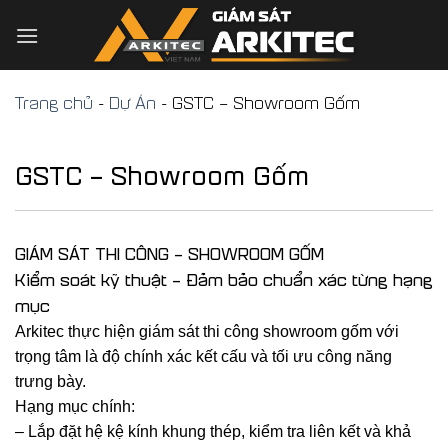
Skip
to
content
Trang chủ
-
Dự Án
-
GSTC – Showroom Gốm
GSTC – Showroom Gốm
GIÁM SÁT THI CÔNG – SHOWROOM GỐM
Kiểm soát kỹ thuật – Đảm bảo chuẩn xác từng hạng
mục
Arkitec thực hiện giám sát thi công showroom gốm với
trọng tâm là độ chính xác kết cấu và tối ưu công năng
trưng bày.
Hạng mục chính:
– Lắp đặt hệ kệ kính khung thép, kiểm tra liên kết và khả