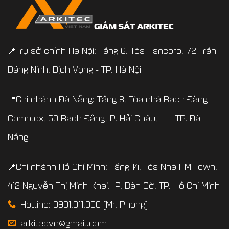
📍Trụ sở chính Hà Nội: Tầng 6, Tòa Hancorp, 72 Trần
Đăng Ninh, Dịch Vọng - TP. Hà Nội
📍Chi nhánh Đà Nẵng: Tầng 8, Tòa nhà Bạch Đằng
Complex, 50 Bạch Đằng, P. Hải Châu, TP. Đà
Nẵng
📍Chi nhánh Hồ Chí Minh: Tầng 14, Tòa Nhà HM Town,
412 Nguyễn Thị Minh Khai, P. Bàn Cờ, TP. Hồ Chí Minh
Hotline: 0901.011.000 (Mr. Phong)
arkitecvn@gmail.com