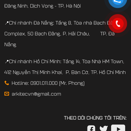
Đăng Ninh, Dịch Vọng - TP. Hà Nội
📍Chi nhánh Đà Nẵng: Tầng 8, Tòa nhà Bạch Đằng
Complex, 50 Bạch Đằng, P. Hải Châu, TP. Đà
Nẵng
📍Chi nhánh Hồ Chí Minh: Tầng 14, Tòa Nhà HM Town,
412 Nguyễn Thị Minh Khai, P. Bàn Cờ, TP. Hồ Chí Minh
Hotline: 0901.011.000 (Mr. Phong)
arkitecvn@gmail.com
THEO DÕI CHÚNG TÔI TRÊN: