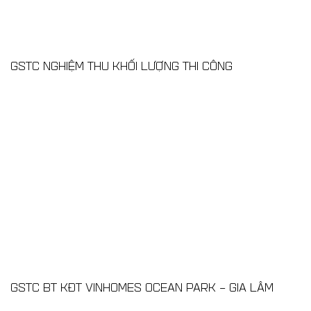
GSTC NGHIỆM THU KHỐI LƯỢNG THI CÔNG
GSTC BT KĐT VINHOMES OCEAN PARK – GIA LÂM