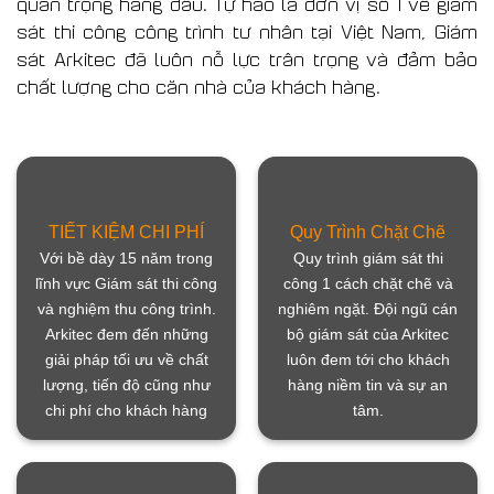
quan trọng hàng đầu. Tự hào là đơn vị số 1 về giám
sát thi công công trình tư nhân tại Việt Nam, Giám
sát Arkitec đã luôn nỗ lực trân trọng và đảm bảo
chất lượng cho căn nhà của khách hàng.
TIẾT KIỆM CHI PHÍ
Quy Trình Chặt Chẽ
Với bề dày 15 năm trong
Quy trình giám sát thi
lĩnh vực Giám sát thi công
công 1 cách chặt chẽ và
và nghiệm thu công trình.
nghiêm ngặt. Đội ngũ cán
Arkitec đem đến những
bộ giám sát của Arkitec
giải pháp tối ưu về chất
luôn đem tới cho khách
lượng, tiến độ cũng như
hàng niềm tin và sự an
chi phí cho khách hàng
tâm.