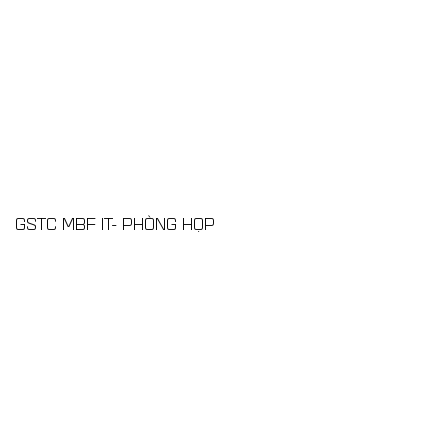
GSTC MBF IT- PHÒNG HỌP