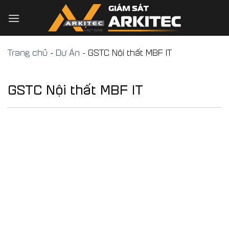
Skip
to
content
Trang chủ
-
Dự Án
-
GSTC Nội thất MBF IT
GSTC Nội thất MBF IT