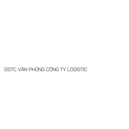
GSTC VĂN PHÒNG CÔNG TY LOGISTIC