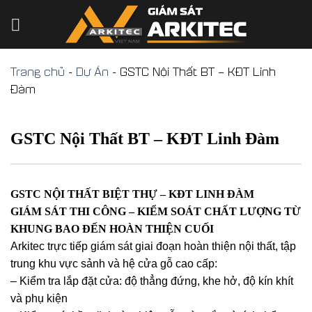
Skip
to
content
Trang chủ
-
Dự Án
-
GSTC Nội Thất BT – KĐT Linh
Đàm
GSTC Nội Thất BT – KĐT Linh Đàm
GSTC NỘI THẤT BIỆT THỰ – KĐT LINH ĐÀM
GIÁM SÁT THI CÔNG – KIỂM SOÁT CHẤT LƯỢNG TỪ
KHUNG BAO ĐẾN HOÀN THIỆN CUỐI
Arkitec trực tiếp giám sát giai đoạn hoàn thiện nội thất, tập
trung khu vực sảnh và hệ cửa gỗ cao cấp:
– Kiểm tra lắp đặt cửa: độ thẳng đứng, khe hở, độ kín khít
và phụ kiện