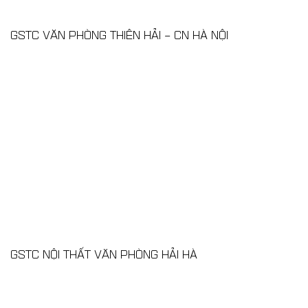
GSTC VĂN PHÒNG THIÊN HẢI – CN HÀ NỘI
GSTC NỘI THẤT VĂN PHÒNG HẢI HÀ