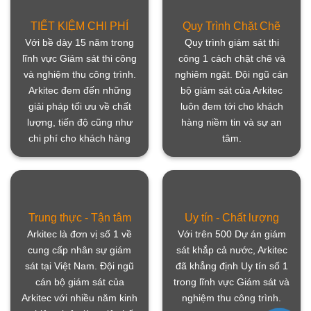
TIẾT KIỆM CHI PHÍ
Quy Trình Chặt Chẽ
Với bề dày 15 năm trong
Quy trình giám sát thi
lĩnh vực Giám sát thi công
công 1 cách chặt chẽ và
và nghiệm thu công trình.
nghiêm ngặt. Đội ngũ cán
Arkitec đem đến những
bộ giám sát của Arkitec
giải pháp tối ưu về chất
luôn đem tới cho khách
lượng, tiến độ cũng như
hàng niềm tin và sự an
chi phí cho khách hàng
tâm.
Trung thực - Tận tâm
Uy tín - Chất lượng
Arkitec là đơn vị số 1 về
Với trên 500 Dự án giám
cung cấp nhân sự giám
sát khắp cả nước, Arkitec
sát tại Việt Nam. Đội ngũ
đã khẳng định Uy tín số 1
cán bộ giám sát của
trong lĩnh vực Giám sát và
Arkitec với nhiều năm kinh
nghiệm thu công trình.