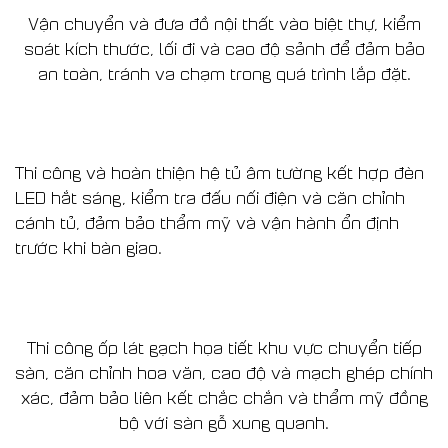
Vận chuyển và đưa đồ nội thất vào biệt thự, kiểm
soát kích thước, lối đi và cao độ sảnh để đảm bảo
an toàn, tránh va chạm trong quá trình lắp đặt.
Thi công và hoàn thiện hệ tủ âm tường kết hợp đèn
LED hắt sáng, kiểm tra đấu nối điện và căn chỉnh
cánh tủ, đảm bảo thẩm mỹ và vận hành ổn định
trước khi bàn giao.
Thi công ốp lát gạch họa tiết khu vực chuyển tiếp
sàn, căn chỉnh hoa văn, cao độ và mạch ghép chính
xác, đảm bảo liên kết chắc chắn và thẩm mỹ đồng
bộ với sàn gỗ xung quanh.