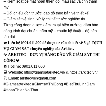
– Kiểm soát bề mặt hoàn thiện gỗ, màu sắc và tính thẩm
mỹ
– Đối chiếu kích thước, cao độ theo bản vẽ thiết kế
– Giám sát vệ sinh, xử lý chi tiết trước nghiệm thu
Từng công đoạn được kiểm tra tại hiện trường, đảm bảo
công trình đạt chuẩn thẩm mỹ – chuẩn kỹ thuật – độ bền
lâu dài.
☎️
Liên hệ 0901.011.000 để được tư vấn chi tiết về 5 gói DỊCH
VỤ GIÁM SÁT chuyên nghiệp của Arkitec.
💎
ARKITEC – ĐƠN VỊ HÀNG ĐẦU VỀ GIÁM SÁT THI
CÔNG 💎
☎️ Hotline: 0901.011.000
💻 Website: https://giamsatarkitec.vn/ & https://arkitec.vn/
📨 Email: arkitecvn@gmail.com
#GiamsatArkitec #GiamsatThiCong #BietThuLinhDam
#HoanThienNoiThat