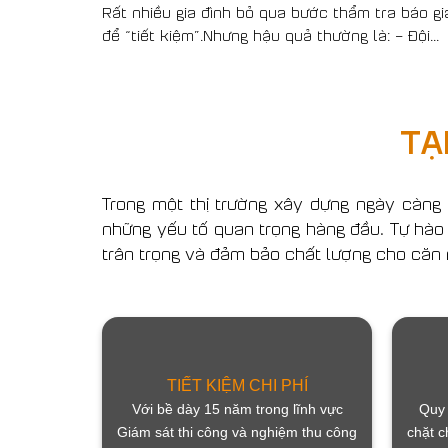
Rất nhiều gia đình bỏ qua bước thẩm tra báo gi
để “tiết kiệm”.Nhưng hậu quả thường là: – Đội...
TẠ
Trong một thị trường xây dựng ngày càng 
những yếu tố quan trọng hàng đầu. Tự hào l
trân trọng và đảm bảo chất lượng cho căn
TIẾT KIỆM CHI PHÍ
Với bề dày 15 năm trong lĩnh vực
Quy 
Giám sát thi công và nghiệm thu công
chặt c