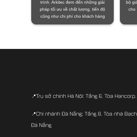
trình. Arkitec đem đến những giải
bộ gi
pháp tối ưu về chất lượng, tiến độ
cho 
cũng như chi phí cho khách hàng
📍Trụ sở chính Hà Nội: Tầng 6, Tòa Hancorp,
📍Chi nhánh Đà Nẵng: Tầng 8, Tòa nhà Bạ
Đà Nẵng