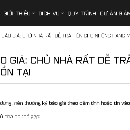
GIỚI THIỆU
DỊCH VỤ
QUY TRÌNH
DỰ ÁN GIÁ
BÁO GIÁ: CHỦ NHÀ RẤT DỄ TRẢ TIỀN CHO NHỮNG HẠNG M
 GIÁ: CHỦ NHÀ RẤT DỄ TR
ỒN TẠI
ký báo giá theo cảm tính hoặc tin và
 dựng, nên thường
ủ nhà có thể gặp: