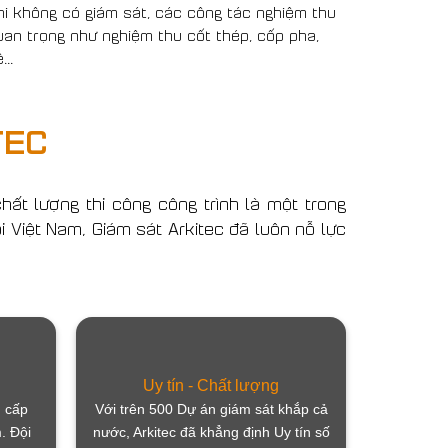
dẫn đến cá
hi không có giám sát, các công tác nghiệm thu
uan trọng như nghiệm thu cốt thép, cốp pha,
...
TEC
ất lượng thi công công trình là một trong
i Việt Nam, Giám sát Arkitec đã luôn nỗ lực
Uy tín - Chất lượng
g cấp
Với trên 500 Dự án giám sát khắp cả
. Đội
nước, Arkitec đã khẳng định Uy tín số