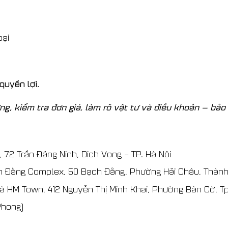
oại
 quyền lợi.
ng, kiểm tra đơn giá, làm rõ vật tư và điều khoản — bả
, 72 Trần Đăng Ninh, Dịch Vọng – TP. Hà Nội
ch Đằng Complex, 50 Bạch Đằng, Phường Hải Châu, Thàn
hà HM Town, 412 Nguyễn Thị Minh Khai, Phường Bàn Cờ, Tp
Phong)