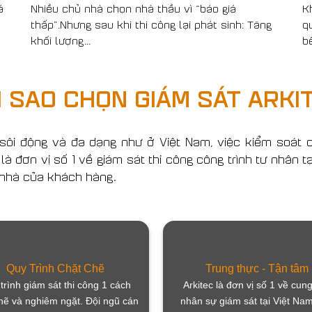
á
Nhiều chủ nhà chọn nhà thầu vì “báo giá
K
thấp”.Nhưng sau khi thi công lại phát sinh: Tăng
q
khối lượng...
bê
I SAO CHỌN GIÁM SÁT ARKI
sôi động và đa dạng như ở Việt Nam, việc kiểm soát ch
à đơn vị số 1 về giám sát thi công công trình tư nhân tạ
 nhà của khách hàng.
Quy Trình Chặt Chẽ
Trung thực - Tận tâm
trình giám sát thi công 1 cách
Arkitec là đơn vị số 1 về cun
hẽ và nghiêm ngặt. Đội ngũ cán
nhân sự giám sát tại Việt Nam