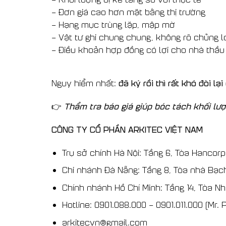
– Đơn giá cao hơn mặt bằng thị trường
– Hạng mục trùng lặp, mập mờ
– Vật tư ghi chung chung, không rõ chủng l
– Điều khoản hợp đồng có lợi cho nhà thầu
đã ký rồi thì rất khó đòi lại
Nguy hiểm nhất:
Thẩm tra báo giá giúp bóc tách khối lượ
👉
CÔNG TY CỔ PHẦN ARKITEC VIỆT NAM
Trụ sở chính Hà Nội: Tầng 6, Tòa Hancorp
Chi nhánh Đà Nẵng: Tầng 8, Tòa nhà Bạ
Chính nhánh Hồ Chí Minh: Tầng 14, Tòa N
Hotline: 0901.088.000 – 0901.011.000 (Mr. 
arkitecvn@gmail.com