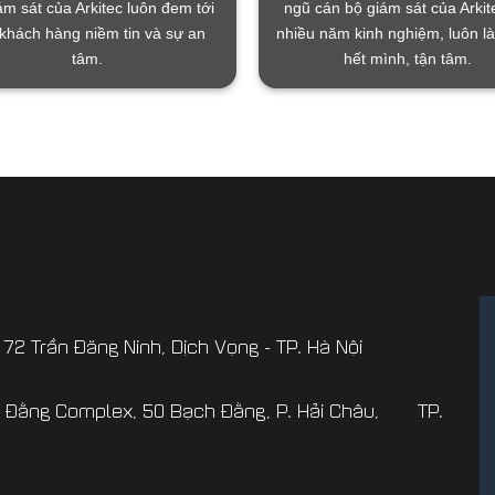
ám sát của Arkitec luôn đem tới
ngũ cán bộ giám sát của Arkit
khách hàng niềm tin và sự an
nhiều năm kinh nghiệm, luôn l
tâm.
hết mình, tận tâm.
 72 Trần Đăng Ninh, Dịch Vọng - TP. Hà Nội
ch Đằng Complex, 50 Bạch Đằng, P. Hải Châu, TP.