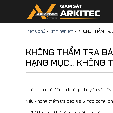
Skip
to
content
Trang chủ
-
Kinh nghiệm
-
KHÔNG THẨM TRA 
KHÔNG THẨM TRA BÁO
HẠNG MỤC… KHÔNG T
Phần lớn chủ đầu tư không chuyên về xây
Nếu không thẩm tra báo giá & hợp đồng, ch
– Khối lượng bị kê tăng so với thực tế