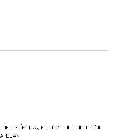
HÔNG KIỂM TRA, NGHIỆM THU THEO TỪNG
SAI CAO 
IAI ĐOẠN
Việc thiế