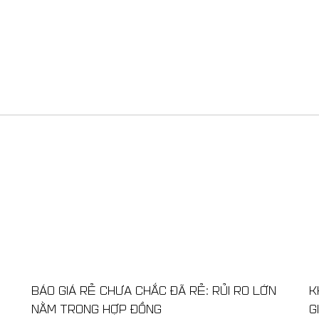
BÁO GIÁ RẺ CHƯA CHẮC ĐÃ RẺ: RỦI RO LỚN
K
NẰM TRONG HỢP ĐỒNG
G