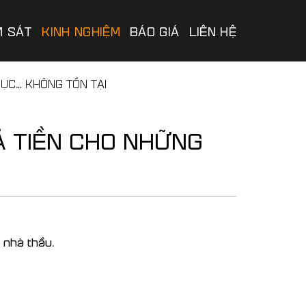
M SÁT
KINH NGHIỆM
BÁO GIÁ
LIÊN HỆ
ỤC… KHÔNG TỒN TẠI
Ả TIỀN CHO NHỮNG
o nhà thầu
.