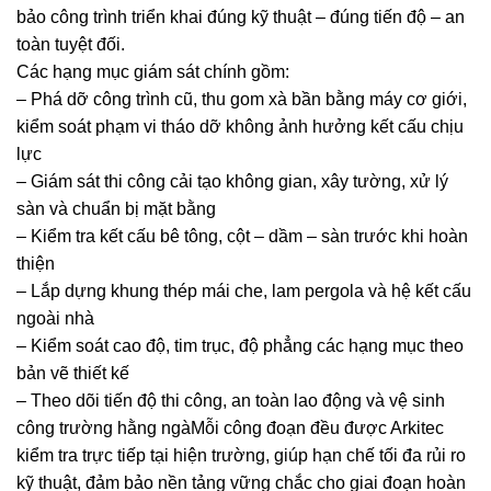
bảo công trình triển khai đúng kỹ thuật – đúng tiến độ – an
toàn tuyệt đối.
Các hạng mục giám sát chính gồm:
– Phá dỡ công trình cũ, thu gom xà bần bằng máy cơ giới,
kiểm soát phạm vi tháo dỡ không ảnh hưởng kết cấu chịu
lực
– Giám sát thi công cải tạo không gian, xây tường, xử lý
sàn và chuẩn bị mặt bằng
– Kiểm tra kết cấu bê tông, cột – dầm – sàn trước khi hoàn
thiện
– Lắp dựng khung thép mái che, lam pergola và hệ kết cấu
ngoài nhà
– Kiểm soát cao độ, tim trục, độ phẳng các hạng mục theo
bản vẽ thiết kế
– Theo dõi tiến độ thi công, an toàn lao động và vệ sinh
công trường hằng ngàMỗi công đoạn đều được Arkitec
kiểm tra trực tiếp tại hiện trường, giúp hạn chế tối đa rủi ro
kỹ thuật, đảm bảo nền tảng vững chắc cho giai đoạn hoàn