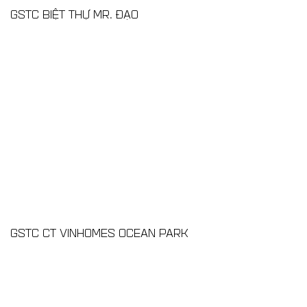
GSTC BIỆT THỰ MR. ĐẠO
GSTC CT VINHOMES OCEAN PARK