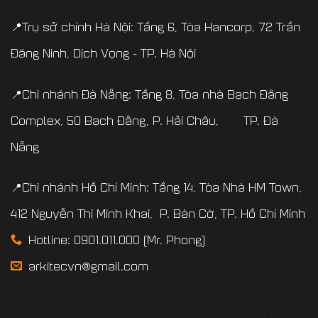
📍Trụ sở chính Hà Nội: Tầng 6, Tòa Hancorp, 72 Trần
Đăng Ninh, Dịch Vọng - TP. Hà Nội
📍Chi nhánh Đà Nẵng: Tầng 8, Tòa nhà Bạch Đằng
Complex, 50 Bạch Đằng, P. Hải Châu, TP. Đà
Nẵng
📍Chi nhánh Hồ Chí Minh: Tầng 14, Tòa Nhà HM Town,
412 Nguyễn Thị Minh Khai, P. Bàn Cờ, TP. Hồ Chí Minh
Hotline: 0901.011.000 (Mr. Phong)
arkitecvn@gmail.com