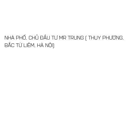
NHÀ PHỐ, CHỦ ĐẦU TƯ MR TRUNG ( THỤY PHƯƠNG,
BẮC TỪ LIÊM, HÀ NỘI)