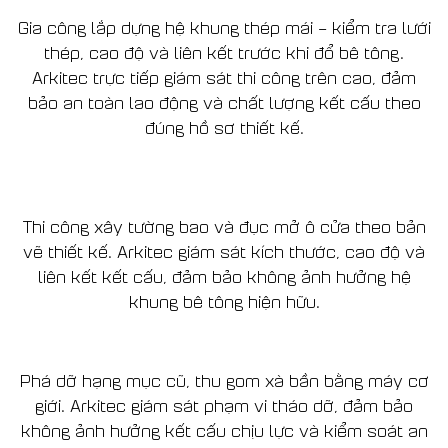
Gia công lắp dựng hệ khung thép mái – kiểm tra lưới
thép, cao độ và liên kết trước khi đổ bê tông.
Arkitec trực tiếp giám sát thi công trên cao, đảm
bảo an toàn lao động và chất lượng kết cấu theo
đúng hồ sơ thiết kế.
Thi công xây tường bao và đục mở ô cửa theo bản
vẽ thiết kế. Arkitec giám sát kích thước, cao độ và
liên kết kết cấu, đảm bảo không ảnh hưởng hệ
khung bê tông hiện hữu.
Phá dỡ hạng mục cũ, thu gom xà bần bằng máy cơ
giới. Arkitec giám sát phạm vi tháo dỡ, đảm bảo
không ảnh hưởng kết cấu chịu lực và kiểm soát an