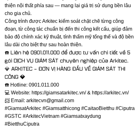
thiện nội thất phía sau — mang lại giá trị sử dụng bền lâu
cho gia chủ.
Công trình được Arkitec kiểm soát chặt chẽ từng công
đoạn, từ công tác chuẩn bị đến thi công kết cấu, giúp đảm
bảo độ chính xác kỹ thuật, tính thẩm mỹ tổng thể và độ bền
lâu dài cho biệt thự sau hoàn thiện.
Liên hệ 0901.011.000 để được tư vấn chi tiết về 5
☎️
gói DỊCH VỤ GIÁM SÁT chuyên nghiệp của Arkitec.
ARKITEC – ĐƠN VỊ HÀNG ĐẦU VỀ GIÁM SÁT THI
💎
CÔNG 💎
☎️ Hotline: 0901.011.000
💻 Website: https://giamsatarkitec.vn/ & https://arkitec.vn/
📨 Email: arkitecvn@gmail.com
#GiamsatArkitec #Giamsatthicong #CaitaoBietthu #Ciputra
#GSTC #ArkitecVietnam #Giamsatxaydung
#BietthuCiputra