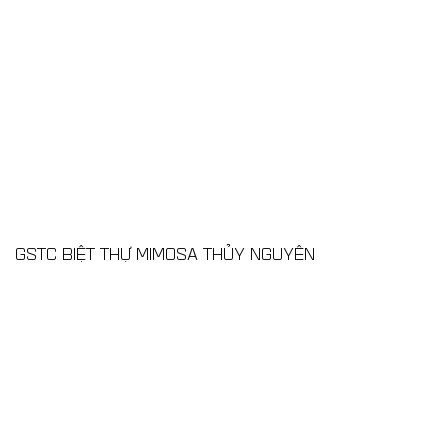
GSTC BIỆT THỰ MIMOSA THỦY NGUYÊN