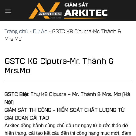
Skip
to
content
Trang chủ
-
Dự Án
-
GSTC K6 Ciputra-Mr. Thành &
Mrs.Mơ
GSTC K6 Ciputra-Mr. Thành &
Mrs.Mơ
GSTC Biệt Thự K6 Ciputra – Mr. Thành & Mrs. Mơ (Hà
Nội)
GIÁM SÁT THI CÔNG – KIỂM SOÁT CHẤT LƯỢNG TỪ
GIAI ĐOẠN CẢI TẠO
Arkitec đồng hành cùng chủ đầu tư ngay từ bước tháo dỡ
hiện trạng, cải tạo kết cấu đến thi công hạng mục mới, đảm