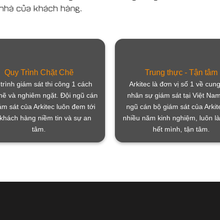
 nhà của khách hàng.
Quy Trình Chặt Chẽ
Trung thực - Tận tâm
trình giám sát thi công 1 cách
Arkitec là đơn vị số 1 về cun
hẽ và nghiêm ngặt. Đội ngũ cán
nhân sự giám sát tại Việt Nam
ám sát của Arkitec luôn đem tới
ngũ cán bộ giám sát của Arkit
khách hàng niềm tin và sự an
nhiều năm kinh nghiệm, luôn l
tâm.
hết mình, tận tâm.