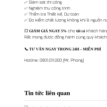
✅
Giám sát thi công
✅
Nghiệm thu công trình
✅
Thẩm tra Thiết kế, Dự toán
✅
Đo kiểm chất lượng không khí & nguồn n
💥
cho
khách hàng
GIẢM GIÁ NGAY 5%
tất cả
Rất mong được đồng hành cùng quý khách tr
📞 TƯ VẤN NGAY TRONG 24H – MIỄN PHÍ
Hotline: 0901.011.000 (Mr. Phong)
Tin tức liên quan