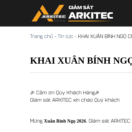
Skip
to
content
Trang chủ
-
Tin tức
-
KHAI XUÂN BÍNH NGỌ C
KHAI XUÂN BÍNH NG
🎉
Cảm ơn Qúy Khách Hàng🎉
Giám sát ARKITEC xin chào Quý khách
Mừng
, Giám sát ARKITEC
Xuân Bính Ngọ 2026