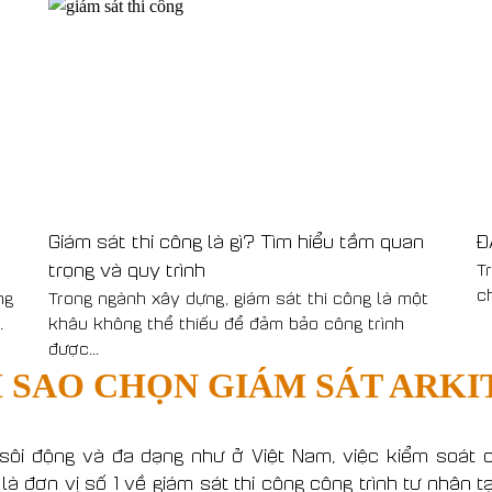
Giám sát thi công là gì? Tìm hiểu tầm quan
Đ
trọng và quy trình
T
c
ng
Trong ngành xây dựng, giám sát thi công là một
.
khâu không thể thiếu để đảm bảo công trình
được...
I SAO CHỌN GIÁM SÁT ARKI
sôi động và đa dạng như ở Việt Nam, việc kiểm soát ch
à đơn vị số 1 về giám sát thi công công trình tư nhân tạ