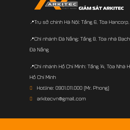
📍Trụ sở chính Hà Nội: Tầng 6, Tòa Hancorp,
📍Chi nhánh Đà Nẵng: Tầng 8, Tòa nhà Bạ
Đà Nẵng
📍Chi nhánh Hồ Chí Minh: Tầng 14, Tòa Nhà 
Hồ Chí Minh
Hotline: 0901.011.000 (Mr. Phong)
arkitecvn@gmail.com