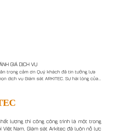
ÁNH GIÁ DỊCH VỤ
ƯU ĐÃI 
rân trọng cảm ơn Quý khách đã tin tưởng lựa
🎉 Cảm ơ
họn dịch vụ Giám sát ARKITEC. Sự hài lòng của...
xin chào
Giám sát..
TEC
ất lượng thi công công trình là một trong
i Việt Nam, Giám sát Arkitec đã luôn nỗ lực