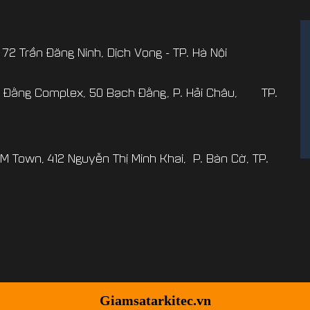
 72 Trần Đăng Ninh, Dịch Vọng - TP. Hà Nội
ch Đằng Complex, 50 Bạch Đằng, P. Hải Châu, TP.
HM Town, 412 Nguyễn Thị Minh Khai, P. Bàn Cờ, TP.
Giamsatarkitec.vn