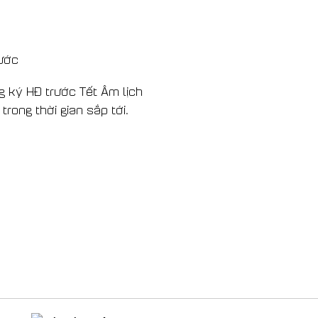
ước
 ký HĐ trước Tết Âm lịch
ong thời gian sắp tới.