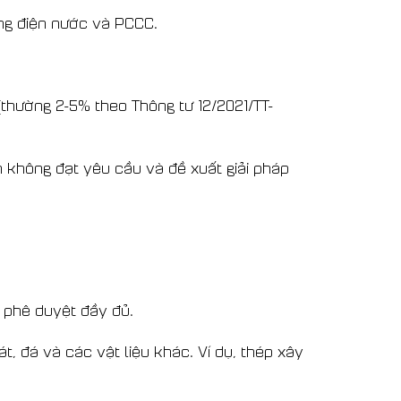
ống điện nước và PCCC.
 (thường 2-5% theo Thông tư 12/2021/TT-
h không đạt yêu cầu và đề xuất giải pháp
c phê duyệt đầy đủ.
t, đá và các vật liệu khác. Ví dụ, thép xây