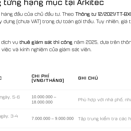
g từng hạng mục tại Arkitec
Thông tư 12/2021/TT-B
 hàng đầu của chủ đầu tư. Theo
ây dựng (chưa VAT) trong dự toán gói thầu. Tuy nhiên, gi
thuê giám sát thi công
o dịch vụ
năm 2025, dựa trên thông
m việc và kinh nghiệm của giám sát viên.
CHI PHÍ
C
GHI CHÚ
(VNĐ/THÁNG)
/ngày, 5-6
10.000.000 –
Phù hợp với nhà phố, nh
18.000.000
ngày, 3-4
Tập trung kiểm tra các 
7.000.000 – 9.000.000