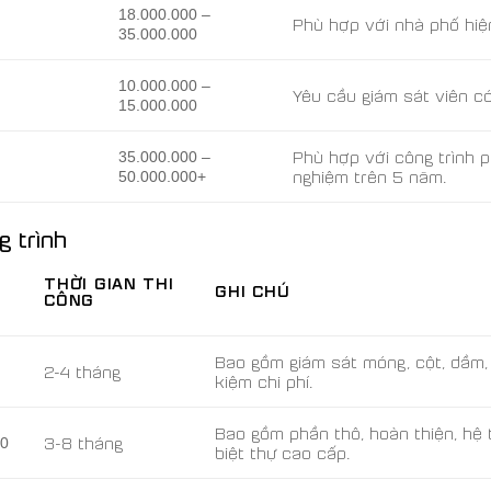
18.000.000 –
Phù hợp với nhà phố hiện
35.000.000
10.000.000 –
Yêu cầu giám sát viên c
15.000.000
Phù hợp với công trình p
35.000.000 –
nghiệm trên 5 năm.
50.000.000+
g trình
THỜI GIAN THI
GHI CHÚ
CÔNG
Bao gồm giám sát móng, cột, dầm, 
2-4 tháng
kiệm chi phí.
Bao gồm phần thô, hoàn thiện, hệ 
3-8 tháng
00
biệt thự cao cấp.