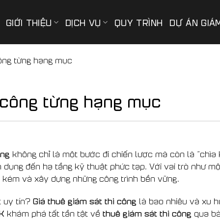
GIỚI THIỆU
DỊCH VỤ
QUY TRÌNH
DỰ ÁN GIÁ
công từng hạng mục
i công từng hạng mục
ông
không chỉ là một bước đi chiến lược mà còn là “chìa
 dụng đến hạ tầng kỹ thuật phức tạp. Với vai trò như mộ
ốn kém và xây dựng những công trình bền vững.
Giá thuê giám sát thi công
 uy tín?
là bao nhiêu và xu h
RK
thuê giám sát thi công
khám phá tất tần tật về
qua bài