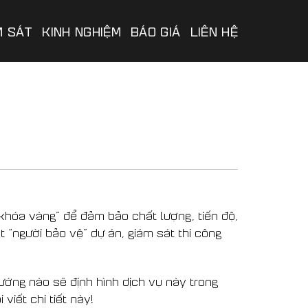
M SÁT
KINH NGHIỆM
BÁO GIÁ
LIÊN HỆ
 khóa vàng” để đảm bảo chất lượng, tiến độ,
t “người bảo vệ” dự án, giám sát thi công
ướng nào sẽ định hình dịch vụ này trong
 viết chi tiết này!