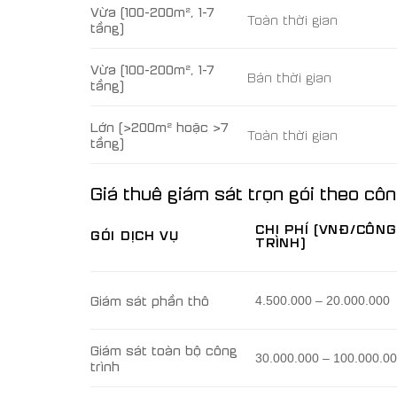
Vừa (100-200m², 1-7
Toàn thời gian
tầng)
Vừa (100-200m², 1-7
Bán thời gian
tầng)
Lớn (>200m² hoặc >7
Toàn thời gian
tầng)
Giá thuê giám sát trọn gói theo côn
CHI PHÍ (VNĐ/CÔNG
GÓI DỊCH VỤ
TRÌNH)
Giám sát phần thô
4.500.000 – 20.000.000
Giám sát toàn bộ công
30.000.000 – 100.000.0
trình