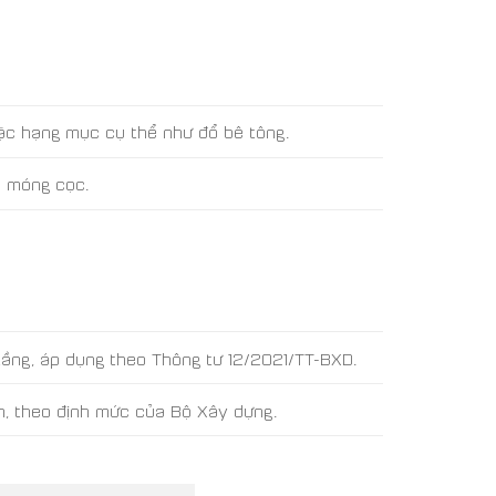
oặc hạng mục cụ thể như đổ bê tông.
ó móng cọc.
ầng, áp dụng theo Thông tư 12/2021/TT-BXD.
n, theo định mức của Bộ Xây dựng.