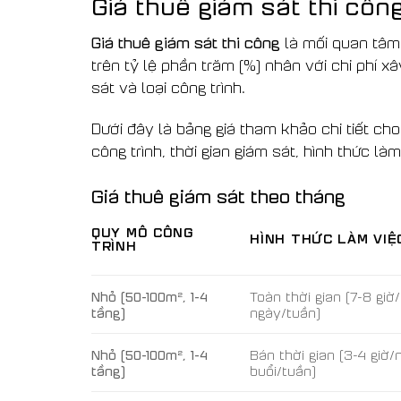
Giá thuê giám sát thi côn
Giá thuê giám sát thi công
là mối quan tâm
trên tỷ lệ phần trăm (%) nhân với chi phí x
sát và loại công trình.
Dưới đây là bảng giá tham khảo chi tiết ch
công trình, thời gian giám sát, hình thức là
Giá thuê giám sát theo tháng
QUY MÔ CÔNG
HÌNH THỨC LÀM VIỆ
TRÌNH
Nhỏ (50-100m², 1-4
Toàn thời gian (7-8 giờ
tầng)
ngày/tuần)
Nhỏ (50-100m², 1-4
Bán thời gian (3-4 giờ/
tầng)
buổi/tuần)