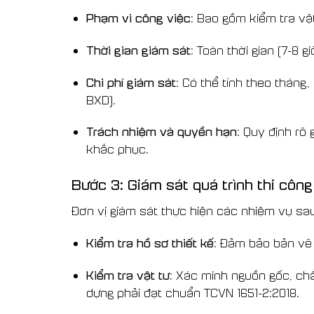
Phạm vi công việc
: Bao gồm kiểm tra vậ
Thời gian giám sát
: Toàn thời gian (7-8 g
Chi phí giám sát
: Có thể tính theo tháng
BXD).
Trách nhiệm và quyền hạn
: Quy định rõ
khắc phục.
Bước 3: Giám sát quá trình thi công
Đơn vị giám sát thực hiện các nhiệm vụ sau
Kiểm tra hồ sơ thiết kế
: Đảm bảo bản vẽ 
Kiểm tra vật tư
: Xác minh nguồn gốc, chấ
dựng phải đạt chuẩn TCVN 1651-2:2018.