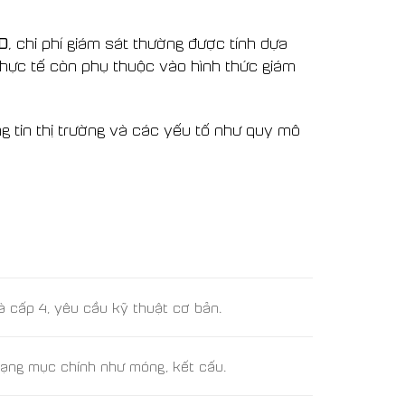
XD
, chi phí giám sát thường được tính dựa
á thực tế còn phụ thuộc vào hình thức giám
 tin thị trường và các yếu tố như quy mô
à cấp 4, yêu cầu kỹ thuật cơ bản.
hạng mục chính như móng, kết cấu.