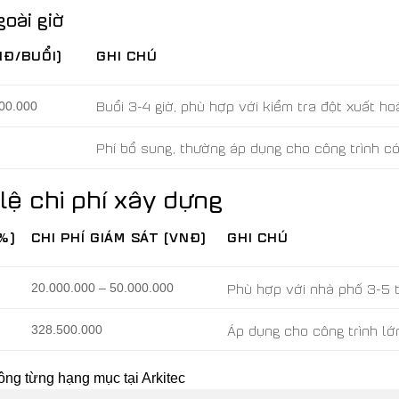
goài giờ
NĐ/BUỔI)
GHI CHÚ
Buổi 3-4 giờ, phù hợp với kiểm tra đột xuất h
000.000
Phí bổ sung, thường áp dụng cho công trình c
lệ chi phí xây dựng
%)
CHI PHÍ GIÁM SÁT (VNĐ)
GHI CHÚ
Phù hợp với nhà phố 3-5 t
20.000.000 – 50.000.000
Áp dụng cho công trình lớ
328.500.000