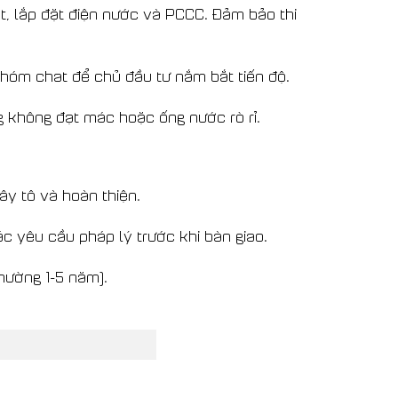
t, lắp đặt điện nước và PCCC. Đảm bảo thi
hóm chat để chủ đầu tư nắm bắt tiến độ.
ng không đạt mác hoặc ống nước rò rỉ.
ây tô và hoàn thiện.
c yêu cầu pháp lý trước khi bàn giao.
hường 1-5 năm).