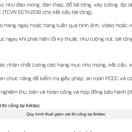
ục như đào móng, đan thép, đổ bê tông, xây tường, ốp lá
 (TCVN 5574:2018 cho kết cấu bê tông).
o hàng ngày hoặc hàng tuần qua hình ảnh, video hoặc n
c ngay khi phát hiện lỗi kỹ thuật, như tường nứt, bê tô
 xác nhận chất lượng các hạng mục như móng, kết cấu, x
uan chức năng để kiểm tra giấy phép, an toàn PCCC và cá
ả nghiệm thu, bản vẽ hoàn công và hợp đồng bảo hành (t
Quy trình thuê giám sát thi công tại Arkitec