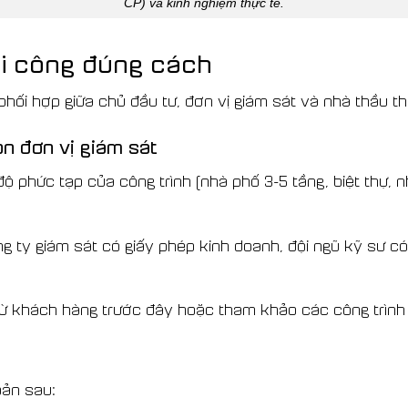
CP) và kinh nghiệm thực tế.
hi công đúng cách
phối hợp giữa chủ đầu tư, đơn vị giám sát và nhà thầu thi
ọn đơn vị giám sát
ộ phức tạp của công trình (nhà phố 3-5 tầng, biệt thự, 
g ty giám sát có giấy phép kinh doanh, đội ngũ kỹ sư c
 từ khách hàng trước đây hoặc tham khảo các công trình 
oản sau: