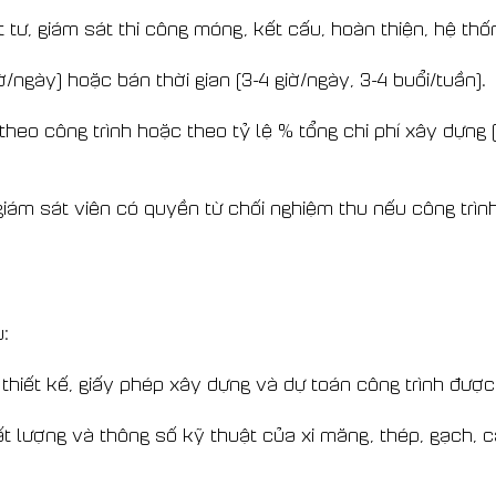
t tư, giám sát thi công móng, kết cấu, hoàn thiện, hệ th
iờ/ngày) hoặc bán thời gian (3-4 giờ/ngày, 3-4 buổi/tuần).
, theo công trình hoặc theo tỷ lệ % tổng chi phí xây dựng
 giám sát viên có quyền từ chối nghiệm thu nếu công trìn
:
thiết kế, giấy phép xây dựng và dự toán công trình đượ
t lượng và thông số kỹ thuật của xi măng, thép, gạch, cá