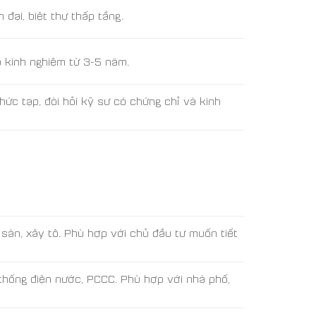
 đại, biệt thự thấp tầng.
ó kinh nghiệm từ 3-5 năm.
hức tạp, đòi hỏi kỹ sư có chứng chỉ và kinh
sàn, xây tô. Phù hợp với chủ đầu tư muốn tiết
thống điện nước, PCCC. Phù hợp với nhà phố,