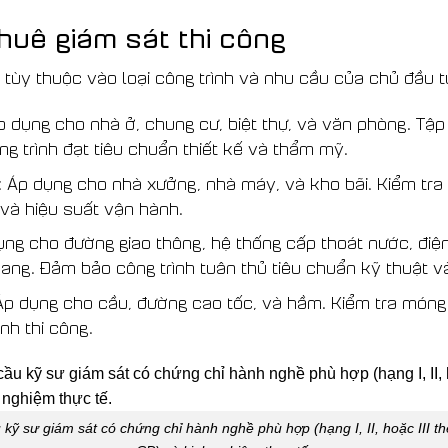
thuê giám sát thi công
 tùy thuộc vào loại công trình và nhu cầu của chủ đầu tư
p dụng cho nhà ở, chung cư, biệt thự, và văn phòng. Tập 
ng trình đạt tiêu chuẩn thiết kế và thẩm mỹ.
: Áp dụng cho nhà xưởng, nhà máy, và kho bãi. Kiểm tra 
và hiệu suất vận hành.
ụng cho đường giao thông, hệ thống cấp thoát nước, điện
ang. Đảm bảo công trình tuân thủ tiêu chuẩn kỹ thuật v
: Áp dụng cho cầu, đường cao tốc, và hầm. Kiểm tra móng
nh thi công.
 kỹ sư giám sát có chứng chỉ hành nghề phù hợp (hạng I, II, hoặc III 