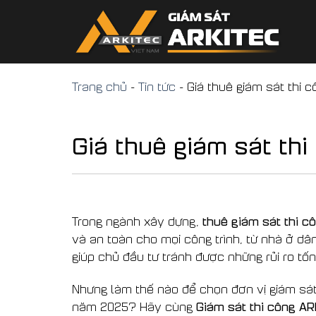
Skip
to
content
Trang chủ
-
Tin tức
-
Giá thuê giám sát thi 
Giá thuê giám sát th
thuê giám sát thi c
Trong ngành xây dựng,
và an toàn cho mọi công trình, từ nhà ở dân
giúp chủ đầu tư tránh được những rủi ro t
Nhưng làm thế nào để chọn đơn vị giám sát
Giám sát thi công A
năm 2025? Hãy cùng